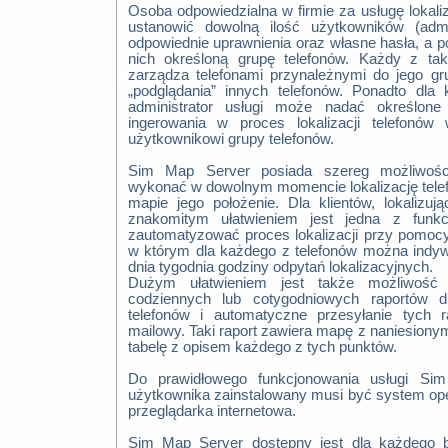
Osoba odpowiedzialna w firmie za usługę lokaliz
ustanowić dowolną ilość użytkowników (admin
odpowiednie uprawnienia oraz własne hasła, a 
nich określoną grupę telefonów. Każdy z ta
zarządza telefonami przynależnymi do jego gr
„podglądania” innych telefonów. Ponadto dl
administrator usługi może nadać określone
ingerowania w proces lokalizacji telefonó
użytkownikowi grupy telefonów.
Sim Map Server posiada szereg możliwości.
wykonać w dowolnym momencie lokalizację tele
mapie jego położenie. Dla klientów, lokalizuj
znakomitym ułatwieniem jest jedna z funkcj
zautomatyzować proces lokalizacji przy pomocy
w którym dla każdego z telefonów można indyw
dnia tygodnia godziny odpytań lokalizacyjnych.
Dużym ułatwieniem jest także możliwość 
codziennych lub cotygodniowych raportów d
telefonów i automatyczne przesyłanie tych
mailowy. Taki raport zawiera mapę z naniesionym
tabelę z opisem każdego z tych punktów.
Do prawidłowego funkcjonowania usługi S
użytkownika zainstalowany musi być system op
przeglądarka internetowa.
Sim Map Server dostępny jest dla każdego b